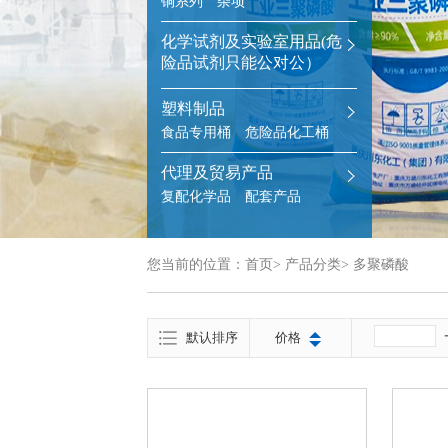
铜系列
杂项
化学试剂及实验室用品(危
险品试剂只能公对公）
塑料制品
食品专用桶
危险品化工桶
代理及贸易产品
复配化学品
配套产品
您当前的位置：
首页
>
产品分类
>
多聚磷酸
默认排序
价格