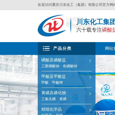
欢迎访问重庆川东化工（集团）有限公司官方网
川东化工集
六十载专注
磷酸
产品分类
网站
磷酸及磷酸盐
三聚磷酸钠
焦磷酸钠
甲酸及甲酸盐
甲酸
甲酸钾
黄磷及磷化物
三氯化磷
黄磷
精细化学品