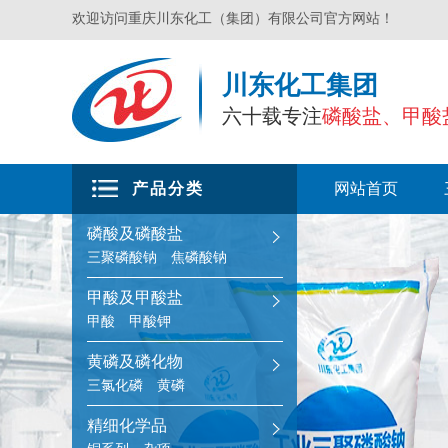
欢迎访问重庆川东化工（集团）有限公司官方网站！
川东化工集团
六十载专注
磷酸盐、甲酸
产品分类
网站首页
磷酸及磷酸盐
三聚磷酸钠
焦磷酸钠
甲酸及甲酸盐
甲酸
甲酸钾
黄磷及磷化物
三氯化磷
黄磷
精细化学品