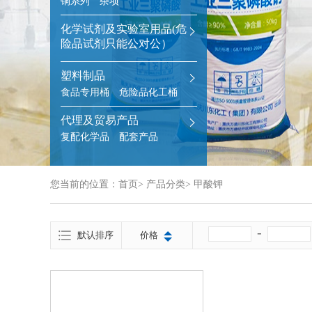
铜系列
杂项
化学试剂及实验室用品(危
险品试剂只能公对公）
塑料制品
食品专用桶
危险品化工桶
代理及贸易产品
复配化学品
配套产品
您当前的位置：
首页
>
产品分类
>
甲酸钾
-
默认排序
价格