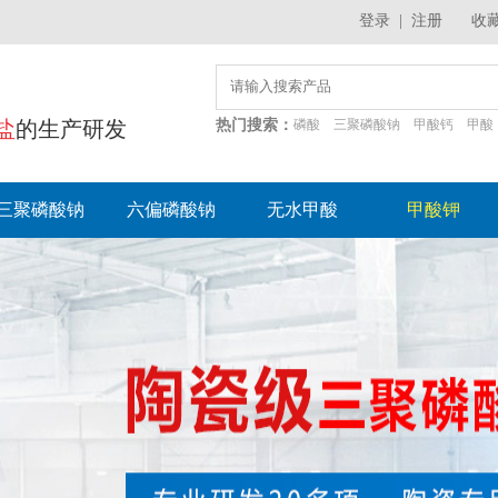
登录
|
注册
收
盐
的生产研发
热门搜索：
磷酸
三聚磷酸钠
甲酸钙
甲酸
三聚磷酸钠
六偏磷酸钠
无水甲酸
甲酸钾