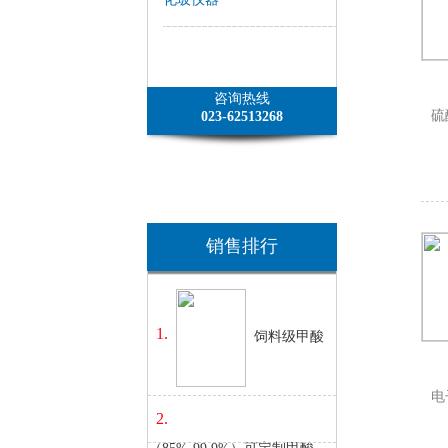
咨询热线
硫
023-62513268
销售排行
1.
饲料级甲酸
电
2.