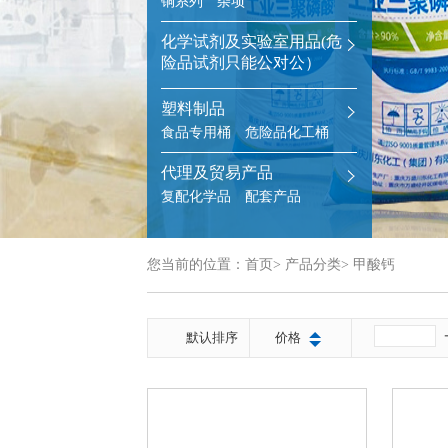
铜系列
杂项
化学试剂及实验室用品(危
险品试剂只能公对公）
塑料制品
食品专用桶
危险品化工桶
代理及贸易产品
复配化学品
配套产品
您当前的位置：
首页
>
产品分类
>
甲酸钙
默认排序
价格