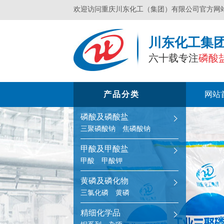
欢迎访问重庆川东化工（集团）有限公司官方网
川东化工集
六十载专注
磷酸
产品分类
网站
磷酸及磷酸盐
三聚磷酸钠
焦磷酸钠
甲酸及甲酸盐
甲酸
甲酸钾
黄磷及磷化物
三氯化磷
黄磷
精细化学品