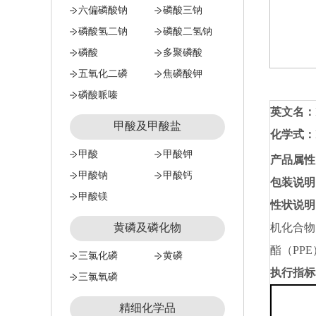
六偏磷酸钠
磷酸三钠
磷酸氢二钠
磷酸二氢钠
磷酸
多聚磷酸
五氧化二磷
焦磷酸钾
磷酸哌嗪
英文名
：
甲酸及甲酸盐
化学式
：
甲酸
甲酸钾
产品属性
甲酸钠
甲酸钙
包装说明
甲酸镁
性状说明
机化合物
黄磷及磷化物
酯（PP
三氯化磷
黄磷
执行指标
三氯氧磷
精细化学品