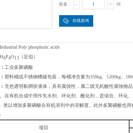
-
+
1
数量：
吨
在线咨询
Industrial Poly phosphoric acids
H
P
O
（近似）
6
4
13
：
工业多聚磷酸
：
塑料桶或不锈钢槽罐包装，每桶净含量为
350kg
、
1200kg
、
180
：
无色透明黏稠状液体，具有腐蚀性，属二级无机酸性腐蚀物品
。在有机合成中用作失水剂、环化剂、酰化剂，是缩合、环化、
E）类以增加多聚磷酸在有机溶剂中的溶解度。此外多聚磷酸也
:
项目