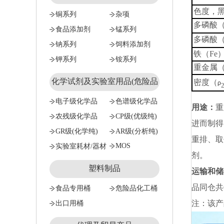
色度
铜系列
杂项
多磷酸
食品添加剂
锰系列
多磷酸（
钠系列
饲料添加剂
铁（F
钾系列
铵系列
重金属（
化学试剂及实验室用品(危险品
密度（
ρ
试剂只能公对公）
电子级化学品
色谱级化学品
用途：
重
农残级化学品
CP级(优级纯)
进而制得
GR级(化学纯)
AR级(分析纯)
重排、取
MOS
实验室耗材/器材
剂。
塑料制品
运输和储
品同仓共
食品专用桶
危险品化工桶
注：该产
出口用桶