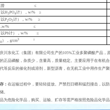
，黑曾 ≤
（以H
PO
计），w/% ≥
3
4
以P
O
计），w/% ≥
2
5
e）,w/% ≤
以Pb计），w/% ≤
3 ≥
），g/cm
20
庆川东化工（集团）有限公司生产的
105%
工业多聚磷酸产品，
的正品磷酸，杂质少，含量高，质量稳定。主要应用于
在有机合
代等反应的催化剂或溶剂，
新型沥青，
在无机工业中用作生产聚
存：
在运输过程中，要轻轻提放。严禁烈日晒和猛烈撞击，以防
储。
品为危险化学品，购买、运输、贮存等需严格按照危险品化学品