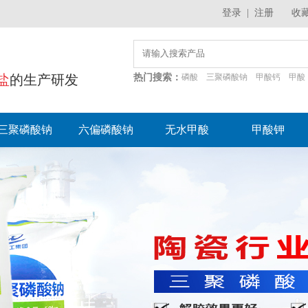
登录
|
注册
收
盐
的生产研发
热门搜索：
磷酸
三聚磷酸钠
甲酸钙
甲酸
三聚磷酸钠
六偏磷酸钠
无水甲酸
甲酸钾