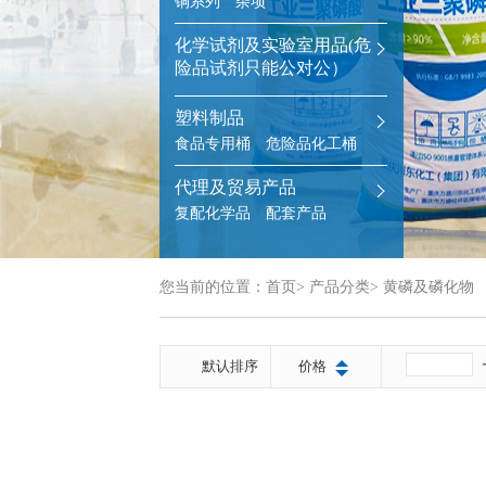
铜系列
杂项
化学试剂及实验室用品(危
险品试剂只能公对公）
塑料制品
食品专用桶
危险品化工桶
代理及贸易产品
复配化学品
配套产品
您当前的位置：
首页
>
产品分类
>
黄磷及磷化物
默认排序
价格