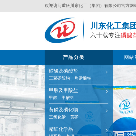
欢迎访问重庆川东化工（集团）有限公司官方网
川东化工集
六十载专注
磷酸
产品分类
网站
磷酸及磷酸盐
三聚磷酸钠
焦磷酸钠
甲酸及甲酸盐
甲酸
甲酸钾
黄磷及磷化物
三氯化磷
黄磷
精细化学品