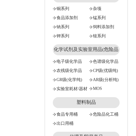
铜系列
杂项
食品添加剂
锰系列
钠系列
饲料添加剂
钾系列
铵系列
化学试剂及实验室用品(危险品
试剂只能公对公）
电子级化学品
色谱级化学品
农残级化学品
CP级(优级纯)
GR级(化学纯)
AR级(分析纯)
MOS
实验室耗材/器材
塑料制品
食品专用桶
危险品化工桶
出口用桶