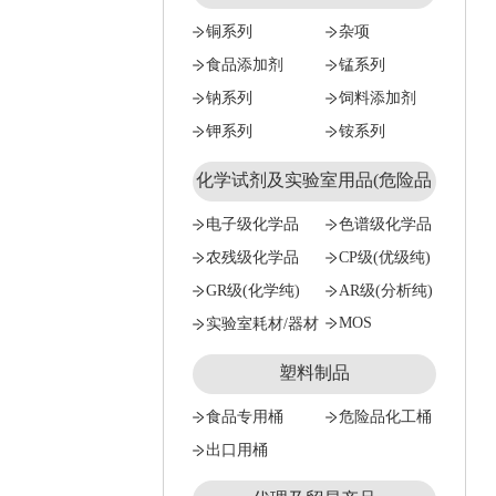
铜系列
杂项
食品添加剂
锰系列
钠系列
饲料添加剂
钾系列
铵系列
化学试剂及实验室用品(危险品
试剂只能公对公）
电子级化学品
色谱级化学品
农残级化学品
CP级(优级纯)
GR级(化学纯)
AR级(分析纯)
MOS
实验室耗材/器材
塑料制品
食品专用桶
危险品化工桶
出口用桶