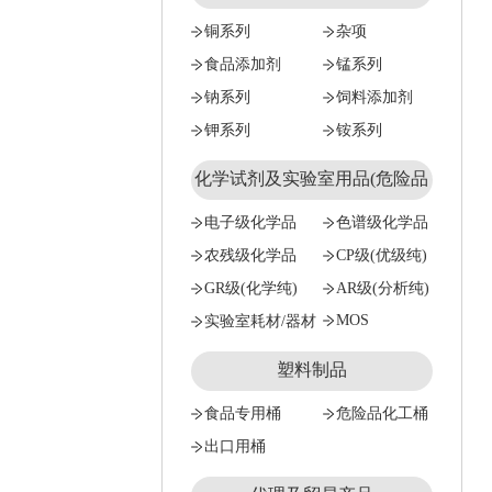
铜系列
杂项
食品添加剂
锰系列
钠系列
饲料添加剂
钾系列
铵系列
化学试剂及实验室用品(危险品
试剂只能公对公）
电子级化学品
色谱级化学品
农残级化学品
CP级(优级纯)
GR级(化学纯)
AR级(分析纯)
MOS
实验室耗材/器材
塑料制品
食品专用桶
危险品化工桶
出口用桶