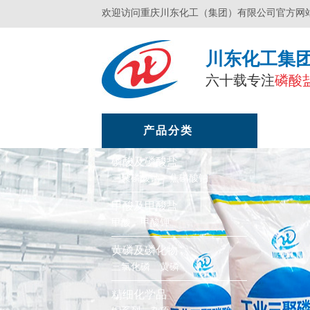
欢迎访问重庆川东化工（集团）有限公司官方网
川东化工集
六十载专注
磷酸
产品分类
网站
磷酸及磷酸盐
三聚磷酸钠
焦磷酸钠
甲酸及甲酸盐
甲酸
甲酸钾
黄磷及磷化物
三氯化磷
黄磷
精细化学品