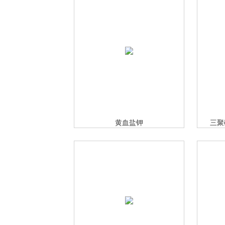
黄血盐钾
三聚