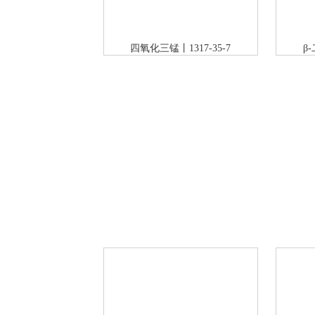
四氧化三锰丨1317-35-7
β