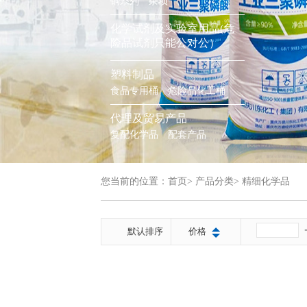
铜系列
杂项
化学试剂及实验室用品(危
险品试剂只能公对公）
塑料制品
食品专用桶
危险品化工桶
代理及贸易产品
复配化学品
配套产品
您当前的位置：
首页
>
产品分类
>
精细化学品
默认排序
价格