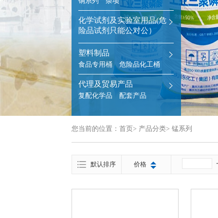
铜系列
杂项
化学试剂及实验室用品(危
险品试剂只能公对公）
塑料制品
食品专用桶
危险品化工桶
代理及贸易产品
复配化学品
配套产品
您当前的位置：
首页
>
产品分类
>
锰系列
默认排序
价格