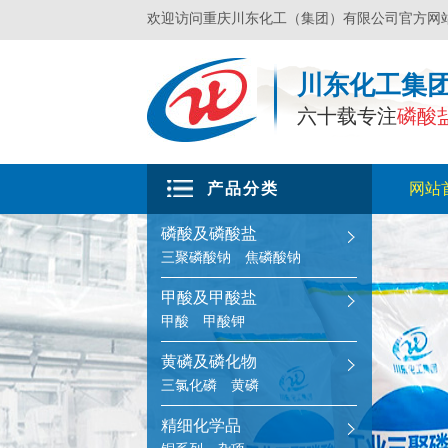
欢迎访问重庆川东化工（集团）有限公司官方网
川东化工集
六十载专注
磷酸
产品分类
网站
磷酸及磷酸盐
三聚磷酸钠
焦磷酸钠
甲酸及甲酸盐
甲酸
甲酸钾
黄磷及磷化物
三氯化磷
黄磷
精细化学品